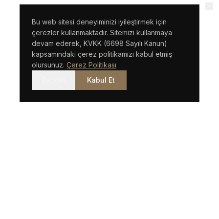
Bu web sitesi deneyiminizi iyileştirmek için
çerezler kullanmaktadır. Sitemizi kullanmaya
devam ederek, KVKK (6698 Sayılı Kanun)
kapsamındaki çerez politikamızı kabul etmiş
olursunuz.
Çerez Politikası
Reddet
Kabul Et
Uluslararası vizyona sahip İstanbul merkezli bir hukuk
bürosu.