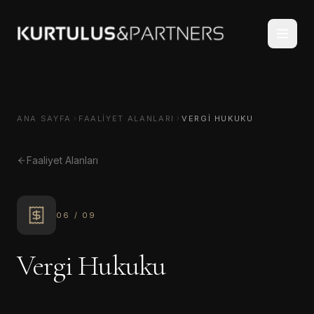
ANA SAYFA
FAALIYET ALANLARI
VERGI HUKUKU
Faaliyet Alanları
06
/
09
Vergi Hukuku