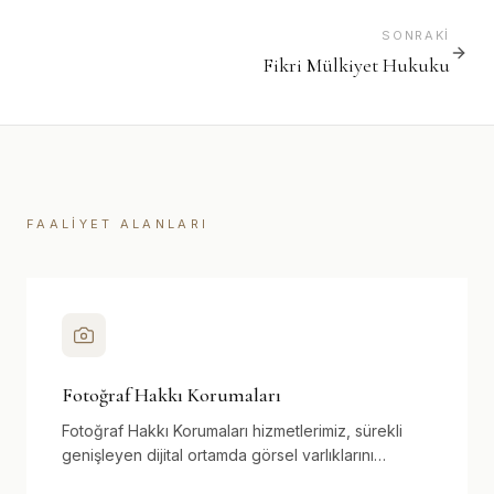
SONRAKI
Fikri Mülkiyet Hukuku
FAALIYET ALANLARI
Fotoğraf Hakkı Korumaları
Fotoğraf Hakkı Korumaları hizmetlerimiz, sürekli
genişleyen dijital ortamda görsel varlıklarını
korumak isteyen fotoğrafçılara, ajanslara ve