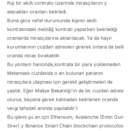
Kişi bir akıllı contrato üzerinde mirasçılarını y
alacakları oranları belirledi.
Buna göre vefat durumunda kişinin akıllı
kontratındaki meblâğ kontratı yaparken belirlediği
oranlarda mirasçılarına aktarılacak. Ya da hayır
kurumlarının cüzdan adresleri girerek onlara da belli
oranda miras bırakabilir.
Bu yöntem haricinde,kontrata bir para yüklemeden
Metamask cüzdanda o an bulunan paranın
mirasçılara ulaşması için gerekli geliştirmeleri de
yaptık. Eğer Maliye Bakanlığı'ın da bir cüzdan adresi
olursa, beyana gerek kalmadan belirlenen oranda
vergi tahsilatı anında yapılabilir:)
Bu işlemi şu an için Ethereum, Avalanche (Emin Gun
Sirer) y Binance Smart Chain blockchain protocolos