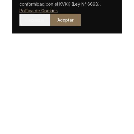
conformidad con el KVKK (Ley N° 6698).
Política de Cookies
Rechazar
Aceptar
Un bufete de abogados con sede en Estambul con visión
internacional.
ENLACES RÁPIDOS
Sobre Nosotros