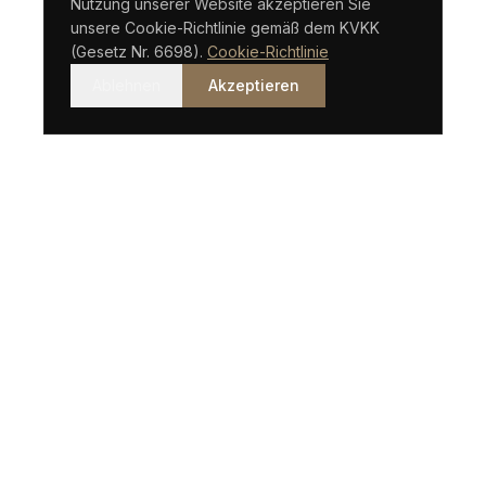
Nutzung unserer Website akzeptieren Sie
unsere Cookie-Richtlinie gemäß dem KVKK
(Gesetz Nr. 6698).
Cookie-Richtlinie
Ablehnen
Akzeptieren
Eine in Istanbul ansässige Anwaltskanzlei mit internationaler
Vision.
SCHNELLLINKS
Über Uns