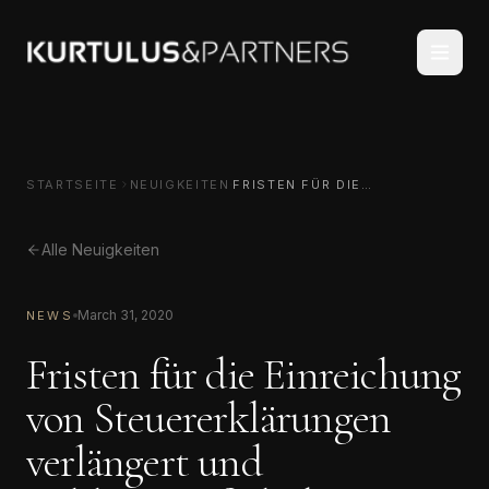
STARTSEITE
NEUIGKEITEN
FRISTEN FÜR DIE
EINREICHUNG VON
STEUERERKLÄRUNGEN
VERLÄNGERT UND
Alle Neuigkeiten
ZAHLUNGSAUFSCHUB
BESCHLOSSEN
March 31, 2020
NEWS
Fristen für die Einreichung
von Steuererklärungen
verlängert und