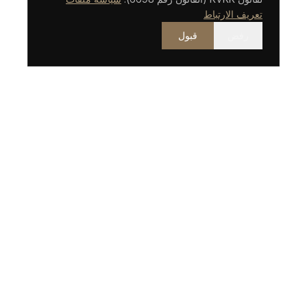
تعريف الارتباط
رفض
قبول
مكتب محاماة مقره إسطنبول برؤية دولية.
روابط سريعة
من نحن
محامونا