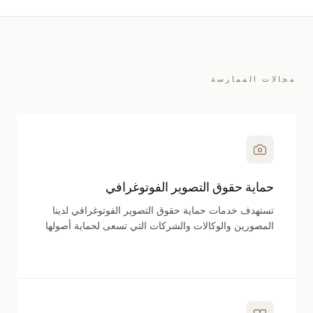
مجالات الممارسة
حماية حقوق التصوير الفوتوغرافي
تستهدف خدمات حماية حقوق التصوير الفوتوغرافي لدينا
المصورين والوكالات والشركات التي تسعى لحماية أصولها
البصرية في مشهد رقمي متوسع باستمرار. نساعد في
تسجيل حقوق النشر وهياكل الترخيص، مما يضمن الوضوح
في حقوق الملكية والاستخدام للصور الفردية والمحافظ
الأكبر. سواء كان الأمر يتعلق بمنصات الصور المخزنة أو
استخدام وسائل التواصل الاجتماعي أو التكليفات الخاصة