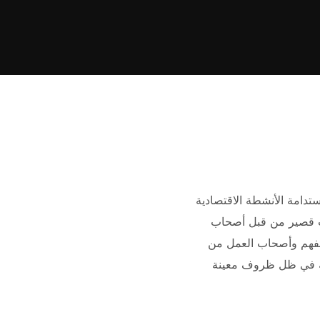
رونا الجديد (COVID-19) إلى زيادة صعوبة استدامة الأنشطة الاقتصادية
قت قصير من قبل أصحاب
ظائفهم وأصحاب العمل من
لة في ظل ظروف معينة