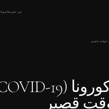
من نحن
محامونا
م
وقت قصير