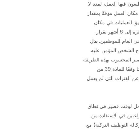
ون فيها العمل، لمدة لا
كان العمل مؤقتًا بمقدار
ليق العمليات في مكان
العمل كليًا أو جزئيًا لمدة أربعة أسابيع على الأقل دون الحاجة إلى الاستمرارية. ويجوز تمديد هذه الفترة إلى 6 أشهر بقرار
حي العام للموظفين.
بدل
اح الشخص المؤمن عليه
صير المحسوب بهذه الطريقة
150% من إجمالي الحد الأدنى للأجور الشهري المطبق على العمال الذين تزيد أعمارهم عن 16 عامًا وفقًا للمادة 39 من
 الفترات التي لم يعمل
لجديد (Covid-19)، تم البدء في نظام العمل لوقت قصير في نطاق
اغبين في الاستفادة من
 لوقت قصير على أساس أنهم تأثروا سلبًا بفيروس كورونا التقدم بطلب إلى ISKUR (وكالة التوظيف التركية) مع