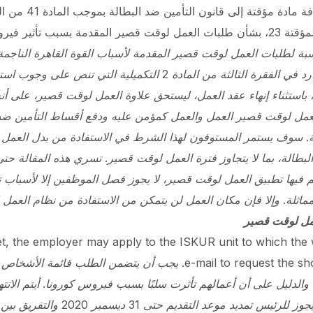
ً من 30/6/2020، بالنسبة لطلبات العمل لوقت قصير المقدمة لأسباب القوة القاهرة 
(كوفيد-19)، يطبق الحكم الوارد في الفقرة الثالثة من المادة 2 التكميلي
 باستثناء إنهاء عقد العمل، ليستحق علاوة العمل لوقت قصير، على أ
ة. سوف يستمر المستوفون لهذا الشرط في الاستفادة من بدل العمل ل
الة، بما لا يتجاوز فترة العمل لوقت قصير. تسري هذه المقالة حتى 30 يونيو 2020
تم فيها تطبيق العمل لوقت قصير، لا يجوز فصل الموظفين إلا لأسباب تت
مماثلة. وإلا فإن مكان العمل لن يتمكن من الاستفادة من نظام العمل
et, the employer may apply to the ISKUR unit to which the w
e-mail
to request the short-time working scheme. يجب أن يتضمن الطل
الدليل على أن أعمالهم تأثرت سلبًا بسبب فيروس كورونا. أ
جوز للرئيس تمديد موعد التقديم حتى 31 ديسمبر 2020 والتفريق بين الأيام المحددة.