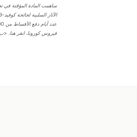
ساهمت المادة المؤقتة في تح
عدد أيام دفع الأقساط من 600 إلى 450 يومًا.
فيروس كورونا، انقر
هنا.
<ب>ا