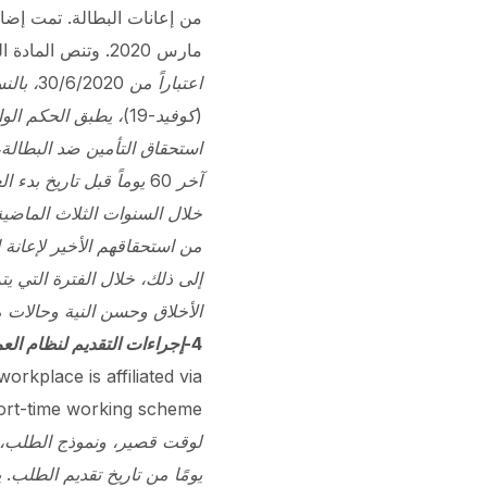
من إعانات البطالة.
مارس 2020. وتنص المادة المؤقتة 23، بشأن طلبات العمل لوقت قصير المقدمة بسبب تأثير فيروس كورونا،
اعتبارا
استحقاق التأمين ضد البطالة،
خلال السنوات الثلاث الماضي
من استحقاقهم الأخير لإعانة البط
إلى ذلك، خلال الفترة التي ي
الأخلاق وحسن النية وحالات 
4-إجراءات التقديم لنظام العمل لوقت قصير
orkplace is affiliated
via
لوقت قصير، ونموذج الطلب، و
يومًا من تاريخ تقديم الطلب.
ي