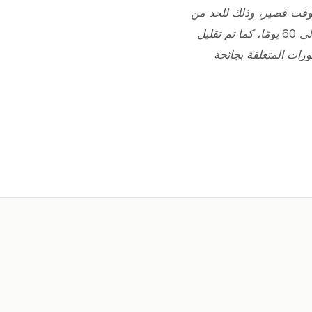
لوقت قصير، وذلك للحد من
الآثار السلبية لجائحة كوفيد-19 على الحياة الاقتصادية. تم تخفيض شرط فترة العمل من 120 يومًا إلى 60 يومًا، كما تم تقليل
طورات المتعلقة بجائحة