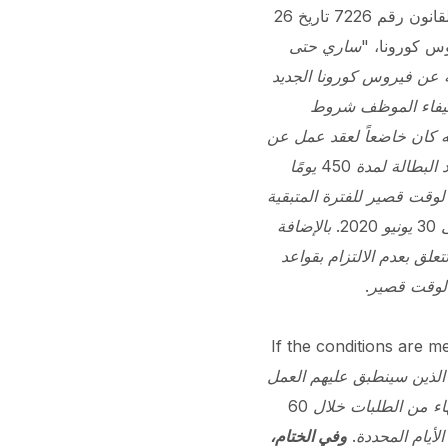
تمت إضافة مادة مؤقتة إلى قانون التأمين ضد البطالة بموجب المادة 41 من القانون رقم 7226 تاريخ 26
"ساري حتى
الناجمة عن فيروس كورونا الجديد
ة التي تنص على وجوب استيفاء الموظف شروط
نه كان خاضعاً لعقد عمل عن
آخر 60 يوماً قبل تاريخ بدء العمل لوقت قصير العمل والعمل كمؤمن عليه ودفع أقساط التأمين ضد البطالة لمدة 450 يومًا
وقت قصير للفترة المتبقية
.
بالإضافة
علق بعدم الالتزام بقواعد
 لوقت قصير.
If the conditions are m
ب قائمة الأشخاص الذين سينطبق عليهم العمل
يتم الانتهاء من الطلبات خلال 60
وفي الختام،